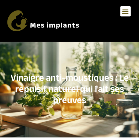
Vinaigre anti-moustiques : Le
repulsif naturel qui fait ses
preuves